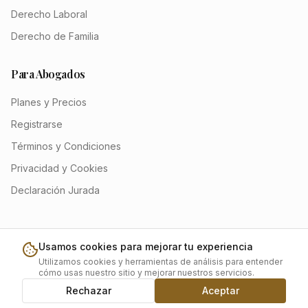
Derecho Laboral
Derecho de Familia
Para Abogados
Planes y Precios
Registrarse
Términos y Condiciones
Privacidad y Cookies
Declaración Jurada
Usamos cookies para mejorar tu experiencia
©
2026
Yako. Todos los derechos reservados.
Utilizamos cookies y herramientas de análisis para entender
cómo usas nuestro sitio y mejorar nuestros servicios.
Hecho con dedicación en Chile 🇨🇱
Rechazar
Aceptar